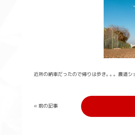
近所の納車だったので帰りは歩き。。。 農道ショー
« 前の記事