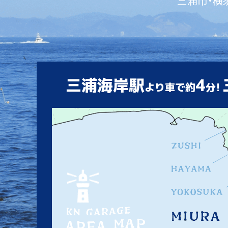
三浦市・横
三浦海岸駅
4
より車で約
分!