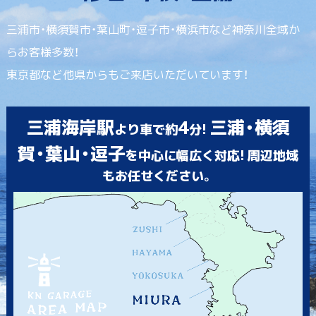
三浦市・横須賀市・葉山町・逗子市・横浜市など神奈川全域か
らお客様多数！
東京都など他県からもご来店いただいています！
三浦海岸駅
4
三浦・横須
より車で約
分!
賀・葉山・逗子
を中心に幅広く対応! 周辺地域
もお任せください。