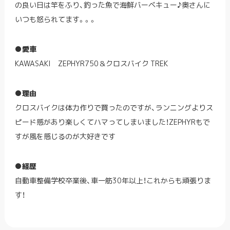
の良い日は竿をふり、釣った魚で海鮮バーベキュー♪奥さんに
いつも怒られてます。。。
●愛車
KAWASAKI ZEPHYR750＆クロスバイク TREK
●理由
クロスバイクは体力作りで買ったのですが、ランニングよりス
ピード感があり楽しくてハマってしまいました！ZEPHYRもで
すが風を感じるのが大好きです
●経歴
自動車整備学校卒業後、車一筋30年以上！これからも頑張りま
す！