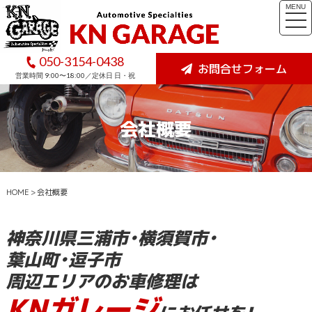
MENU
togg
navi
050-3154-0438
お問合せフォーム
営業時間 9:00〜18:00／定休日 日・祝
会社概要
HOME
>
会社概要
神奈川県三浦市・横須賀市・
葉山町・逗子市
周辺エリアのお車修理は
KNガレージ