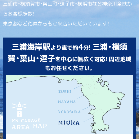
三浦市・横須賀市・葉山町・逗子市・横浜市など神奈川全域か
らお客様多数！
東京都など他県からもご来店いただいています！
三浦海岸駅
4
三浦・横須
より車で約
分!
賀・葉山・逗子
を中心に幅広く対応! 周辺地域
もお任せください。