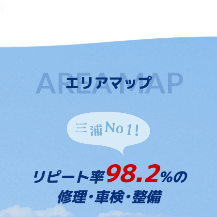
エリアマップ
98.2
リピート率
%の
修理・車検・整備