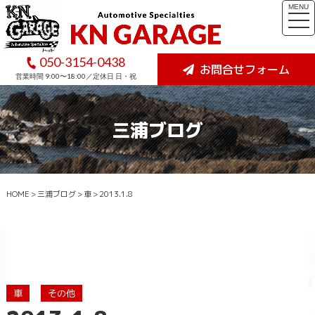
MENU
togg
navi
050-3154-0438
お問合せフォーム
営業時間 9:00〜18:00／定休日 日・祝
三浦ブログ
HOME
>
三浦ブログ
>
車
>
2013.1.8
車
その他