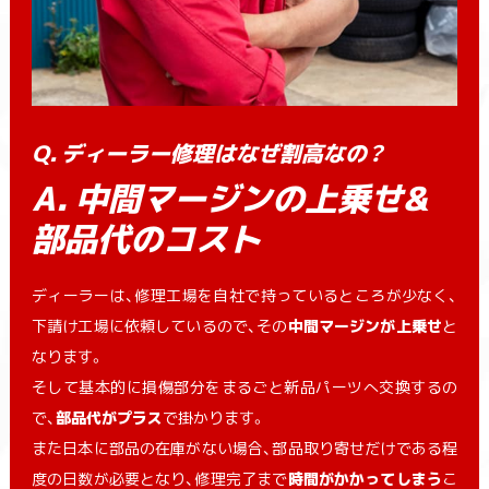
Q. ディーラー修理はなぜ割高なの？
A. 中間マージンの上乗せ&
部品代のコスト
ディーラーは、修理工場を自社で持っているところが少なく、
下請け工場に依頼しているので、その
中間マージンが上乗せ
と
なります。
そして基本的に損傷部分をまるごと新品パーツへ交換するの
で、
部品代がプラス
で掛かります。
また日本に部品の在庫がない場合、部品取り寄せだけである程
度の日数が必要となり、修理完了まで
時間がかかってしまう
こ