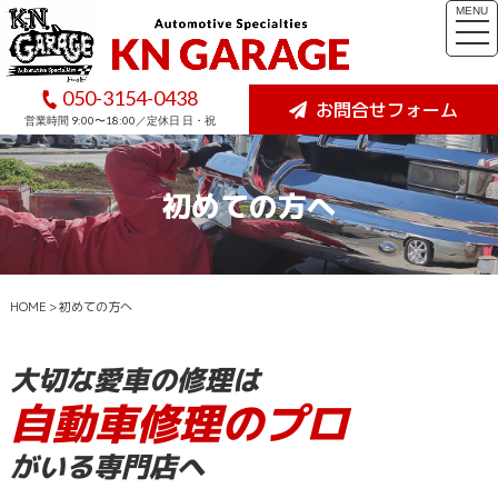
MENU
togg
navi
050-3154-0438
お問合せフォーム
営業時間 9:00〜18:00／定休日 日・祝
初めての方へ
HOME
>
初めての方へ
大切な愛車の修理は
自動車修理のプロ
がいる専門店へ