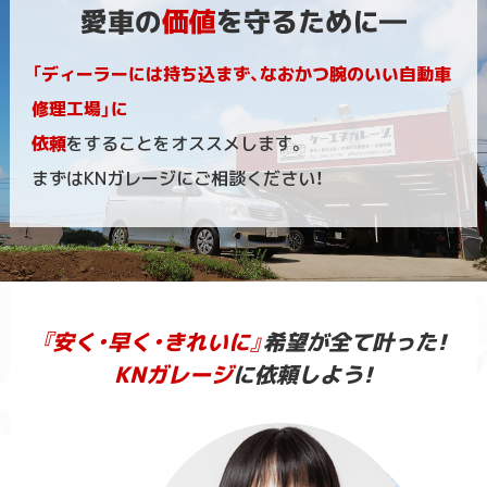
愛車の
価値
を守るために―
「ディーラーには持ち込まず、なおかつ腕のいい自動車
修理工場」に
依頼
をすることをオススメします。
まずはKNガレージにご相談ください！
『安く・早く・きれいに』
希望が全て叶った!
KNガレージ
に依頼しよう!