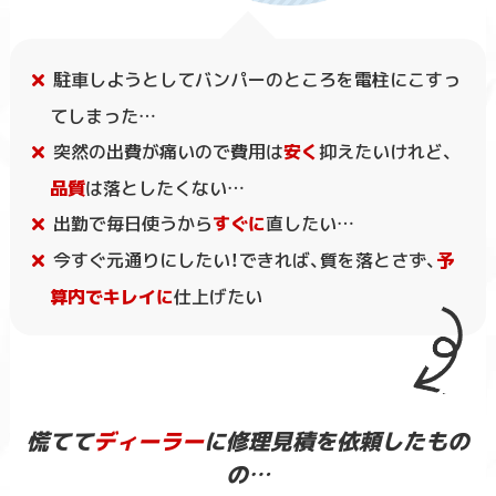
駐車しようとしてバンパーのところを電柱にこすっ
てしまった…
突然の出費が痛いので費用は
安く
抑えたいけれど、
品質
は落としたくない…
出勤で毎日使うから
すぐに
直したい…
今すぐ元通りにしたい！できれば、質を落とさず、
予
算内でキレイに
仕上げたい
慌てて
ディーラー
に修理見積を依頼したもの
の…