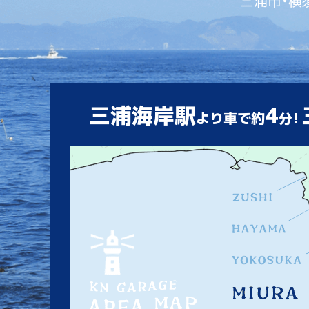
三浦市・横
三浦海岸駅
4
より車で約
分!