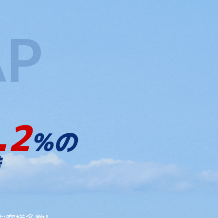
.2
%の