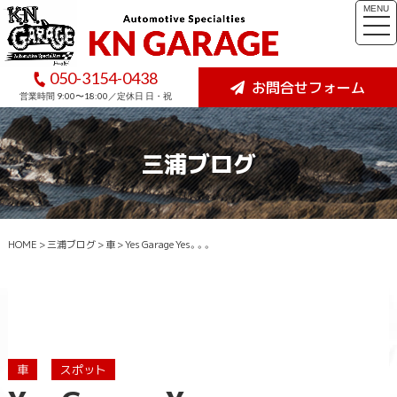
MENU
togg
navi
050-3154-0438
お問合せフォーム
営業時間 9:00〜18:00／定休日 日・祝
三浦ブログ
HOME
>
三浦ブログ
>
車
>
Yes Garage Yes。。。
車
スポット