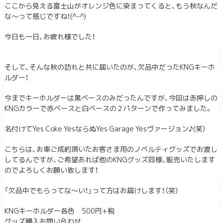
ここから見える富士山がオレンジ色に染まってくると、もう秋なんだ
な～って感じですね！(^-^)
今日も一日、お疲れ様でした！
そして、そんな秋の訪れと共に届いたのが、欠品中だったKNGキーホ
ルダー！
今までキーホルダーは黒ベースのみだったんですが、今回は赤押しの
KNGカラーで赤ベースと白ベースの２パターンで作ってみました。
名付けてYes Coke YesならぬYes Garage Yesヴァージョン♪(笑）
こちらは、お車ご成約頂いたお客さま用のノベルティグッズでお渡し
してるんですが、ご希望あれば他のKNGグッズ同様、販売いたします
のでよろしくお願い致します！
「欠品中でもらってな～い！」って方はお届けします！（笑）
KNGキーホルダー各色 500円+税
グッズ購入お問い合わせ