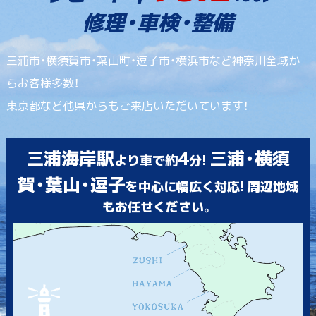
修理・車検・整備
三浦市・横須賀市・葉山町・逗子市・横浜市など神奈川全域か
らお客様多数！
東京都など他県からもご来店いただいています！
三浦海岸駅
4
三浦・横須
より車で約
分!
賀・葉山・逗子
を中心に幅広く対応! 周辺地域
もお任せください。