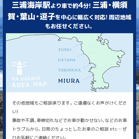
三浦海岸駅
4
三浦・横須
より車で約
分!
賀・葉山・逗子
を中心に幅広く対応! 周辺地域
もお任せください。
その他地域もご相談承ります。ご遠慮なくお声がけくださ
い！
事故や不調、車検切れなどでお車が動かせない、などのお車
トラブルから、日常のちょっとしたお車のご相談 etc… ぜ
ひお気軽にご連絡ください。