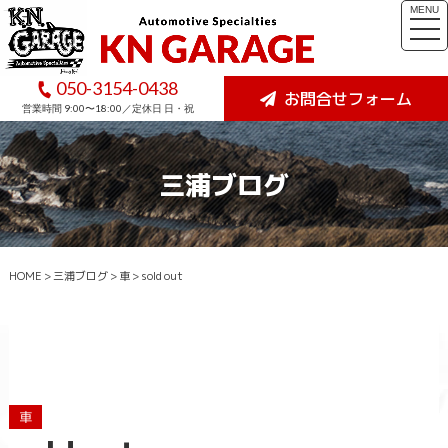
MENU
togg
navi
050-3154-0438
お問合せフォーム
営業時間 9:00〜18:00／定休日 日・祝
三浦ブログ
HOME
>
三浦ブログ
>
車
>
sold out
車