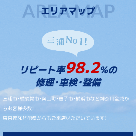
エリアマップ
98.2
リピート率
%の
修理・車検・整備
三浦市・横須賀市・葉山町・逗子市・横浜市など神奈川全域か
らお客様多数！
東京都など他県からもご来店いただいています！