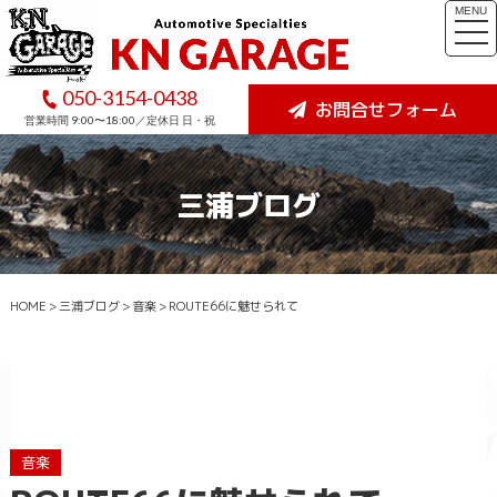
MENU
togg
navi
050-3154-0438
お問合せフォーム
営業時間 9:00〜18:00／定休日 日・祝
三浦ブログ
HOME
>
三浦ブログ
>
音楽
>
ROUTE66に魅せられて
音楽