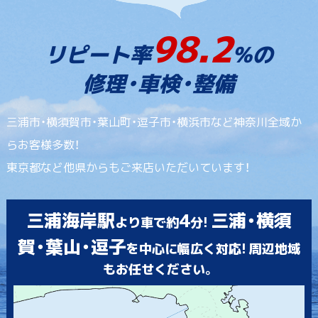
98.2
リピート率
%の
修理・車検・整備
三浦市・横須賀市・葉山町・逗子市・横浜市など神奈川全域か
らお客様多数！
東京都など他県からもご来店いただいています！
三浦海岸駅
4
三浦・横須
より車で約
分!
賀・葉山・逗子
を中心に幅広く対応! 周辺地域
もお任せください。