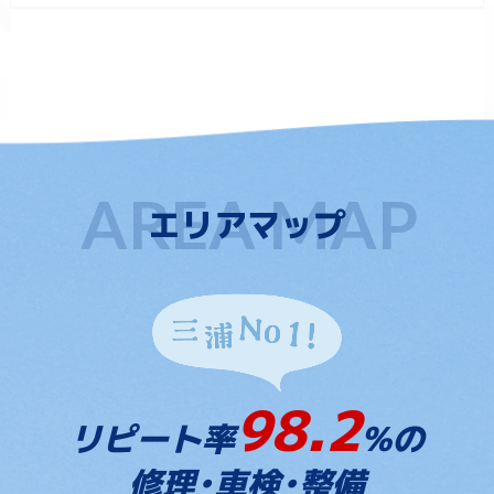
エリアマップ
98.2
リピート率
%の
修理・車検・整備