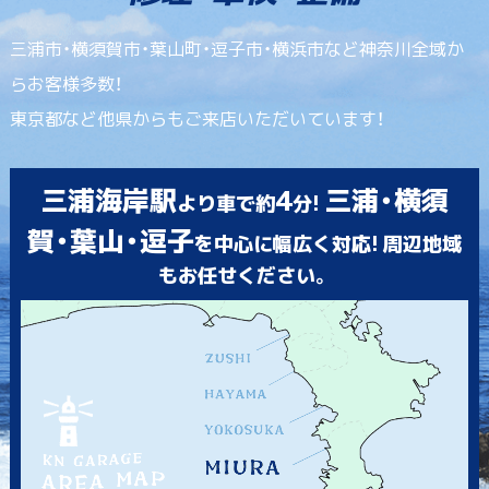
三浦市・横須賀市・葉山町・逗子市・横浜市など神奈川全域か
らお客様多数！
東京都など他県からもご来店いただいています！
三浦海岸駅
4
三浦・横須
より車で約
分!
賀・葉山・逗子
を中心に幅広く対応! 周辺地域
もお任せください。