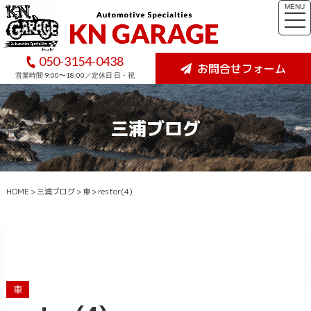
MENU
togg
navi
050-3154-0438
お問合せフォーム
営業時間 9:00〜18:00／定休日 日・祝
三浦ブログ
HOME
>
三浦ブログ
>
車
>
restor(4)
車