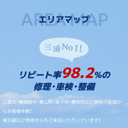
エリアマップ
98.2
リピート率
%の
修理・車検・整備
三浦市・横須賀市・葉山町・逗子市・横浜市など神奈川全域か
らお客様多数！
東京都など他県からもご来店いただいています！