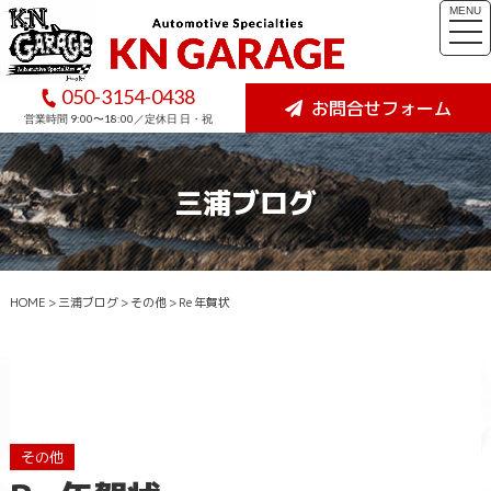
MENU
togg
navi
050-3154-0438
お問合せフォーム
営業時間 9:00〜18:00／定休日 日・祝
三浦ブログ
HOME
>
三浦ブログ
>
その他
>
Re 年賀状
その他