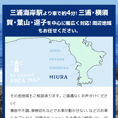
三浦海岸駅
4
三浦・横須
より車で約
分!
賀・葉山・逗子
を中心に幅広く対応! 周辺地域
もお任せください。
その他地域もご相談承ります。ご遠慮なくお声がけくださ
い！
事故や不調、車検切れなどでお車が動かせない、などのお車
トラブルから、日常のちょっとしたお車のご相談 etc… ぜ