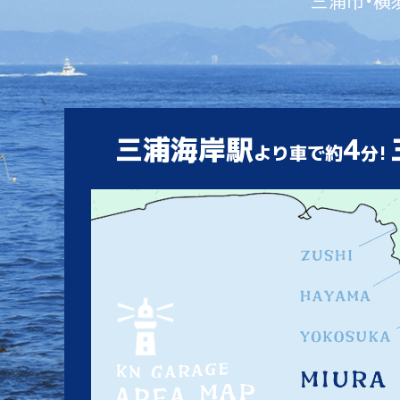
三浦市・横
三浦海岸駅
4
より車で約
分!