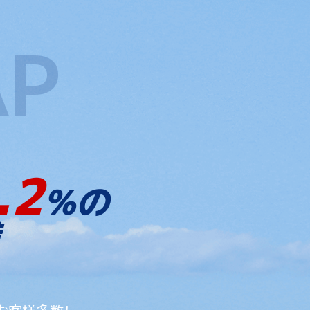
.2
%の