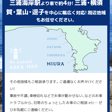
三浦海岸駅
4
三浦・横須
より車で約
分!
賀・葉山・逗子
を中心に幅広く対応! 周辺地域
もお任せください。
その他地域もご相談承ります。ご遠慮なくお声がけくださ
い！
事故や不調、車検切れなどでお車が動かせない、などのお車
トラブルから、日常のちょっとしたお車のご相談 etc… ぜ
ひお気軽にご連絡ください。