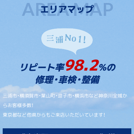
エリアマップ
98.2
リピート率
%の
修理・車検・整備
三浦市・横須賀市・葉山町・逗子市・横浜市など神奈川全域か
らお客様多数！
東京都など他県からもご来店いただいています！