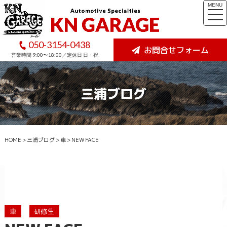
MENU
togg
navi
050-3154-0438
お問合せフォーム
営業時間 9:00〜18:00／定休日 日・祝
三浦ブログ
HOME
>
三浦ブログ
>
車
>
NEW FACE
車
研修生