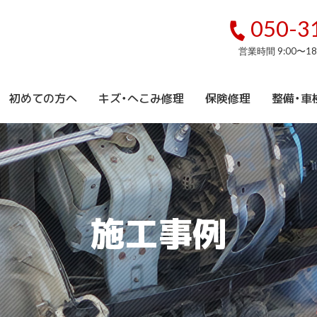
050-3
営業時間 9:00〜1
初めての方へ
キズ・へこみ修理
保険修理
整備・車
施工事例