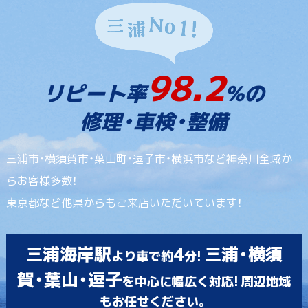
98.2
リピート率
%の
修理・車検・整備
三浦市・横須賀市・葉山町・逗子市・横浜市など神奈川全域か
らお客様多数！
東京都など他県からもご来店いただいています！
三浦海岸駅
4
三浦・横須
より車で約
分!
賀・葉山・逗子
を中心に幅広く対応! 周辺地域
もお任せください。