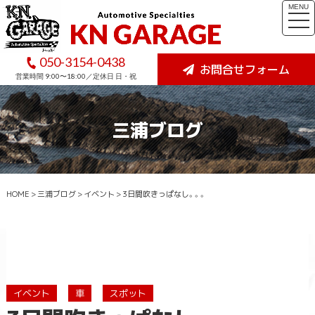
MENU
togg
navi
050-3154-0438
お問合せフォーム
営業時間 9:00〜18:00／定休日 日・祝
三浦ブログ
HOME
>
三浦ブログ
>
イベント
>
3日間吹きっぱなし。。。
イベント
車
スポット