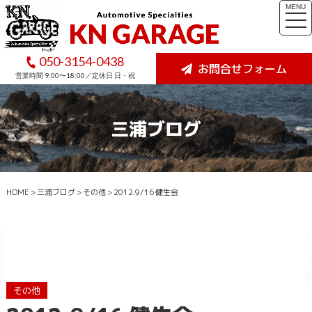
MENU
togg
navi
050-3154-0438
お問合せフォーム
営業時間 9:00〜18:00／定休日 日・祝
三浦ブログ
HOME
>
三浦ブログ
>
その他
>
2012.9/16 健生会
その他