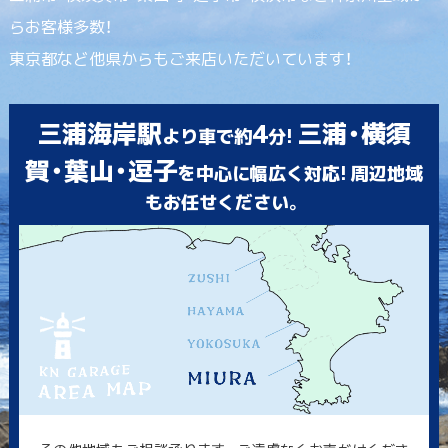
らお客様多数！
東京都など他県からもご来店いただいています！
三浦海岸駅
4
三浦・横須
より車で約
分!
賀・葉山・逗子
を中心に幅広く対応! 周辺地域
もお任せください。