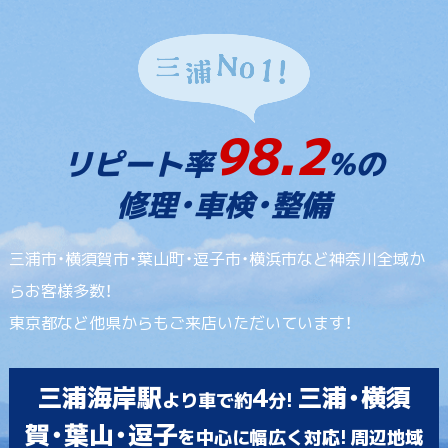
98.2
リピート率
%の
修理・車検・整備
三浦市・横須賀市・葉山町・逗子市・横浜市など神奈川全域か
らお客様多数！
東京都など他県からもご来店いただいています！
三浦海岸駅
4
三浦・横須
より車で約
分!
賀・葉山・逗子
を中心に幅広く対応! 周辺地域