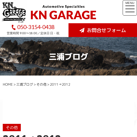
MENU
togg
navi
050-3154-0438
お問合せフォーム
営業時間 9:00〜18:00／定休日 日・祝
三浦ブログ
HOME
>
三浦ブログ
>
その他
>
2011→2012
その他