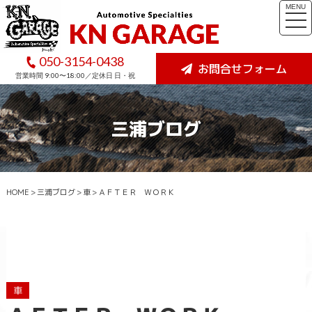
MENU
togg
navi
050-3154-0438
お問合せフォーム
営業時間 9:00〜18:00／定休日 日・祝
三浦ブログ
HOME
>
三浦ブログ
>
車
>
ＡＦＴＥＲ ＷＯＲＫ
車