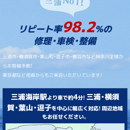
98.2
リピート率
%の
修理・車検・整備
三浦市・横須賀市・葉山町・逗子市・横浜市など神奈川全域か
らお客様多数！
東京都など他県からもご来店いただいています！
三浦海岸駅
4
三浦・横須
より車で約
分!
賀・葉山・逗子
を中心に幅広く対応! 周辺地域
もお任せください。