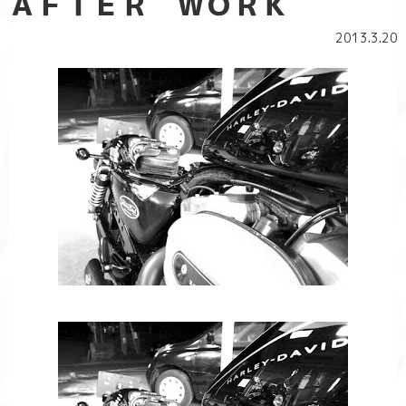
ＡＦＴＥＲ ＷＯＲＫ
2013.3.20