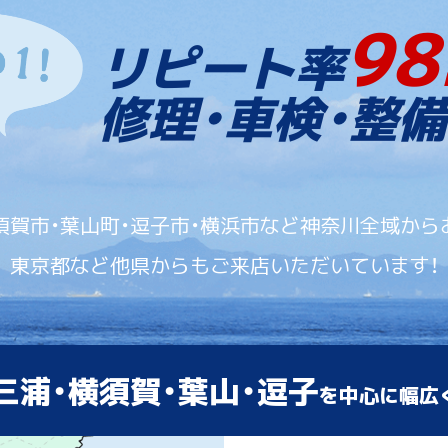
98
リピート率
修理・車検・整備
須賀市・葉山町・逗子市・横浜市など神奈川全域から
東京都など他県からもご来店いただいています！
三浦・横須賀・葉山・逗子
を中心に幅広