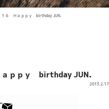
６ Ｈａｐｐｙ birthday JUN.
ｐｙ birthday JUN.
2013.2.17