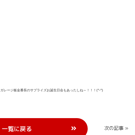
レージ板金番長のサプライズお誕生日会もあったしね～！！！(^-^)
一覧に戻る
次の記事 »