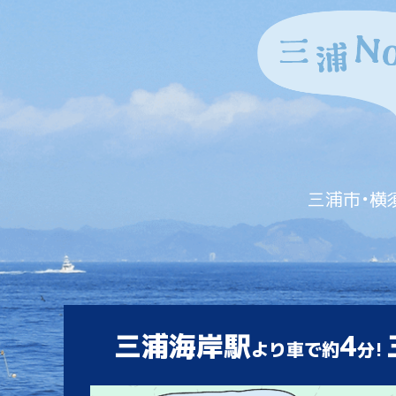
三浦市・横
三浦海岸駅
4
より車で約
分!