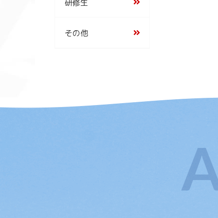
研修生
その他