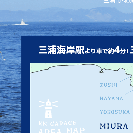
三浦市・横
三浦海岸駅
4
より車で約
分!