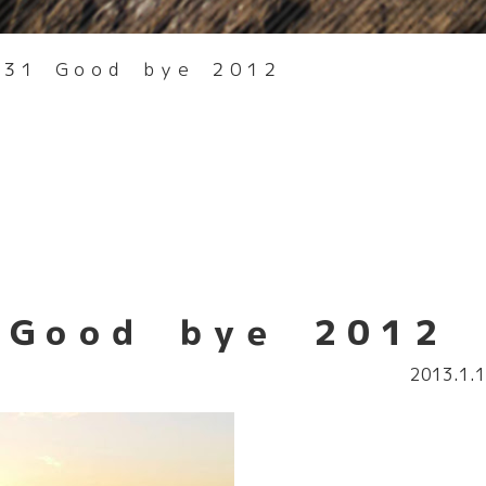
．３１ Ｇｏｏｄ ｂｙｅ ２０１２
 Ｇｏｏｄ ｂｙｅ ２０１２
2013.1.1