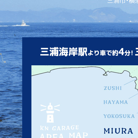
三浦市・横
三浦海岸駅
4
より車で約
分!