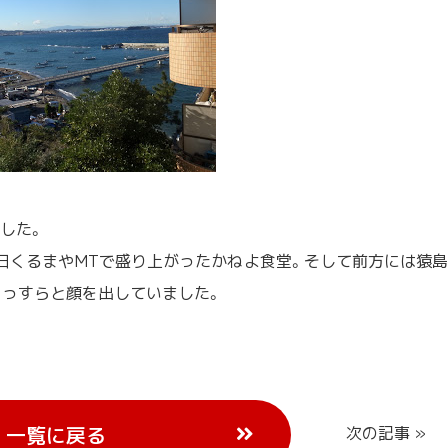
した。
日くるまや
MTで盛り上がったかねよ食堂。そして前方には猿
うっすらと顔を
出していました。
一覧に戻る
次の記事 »