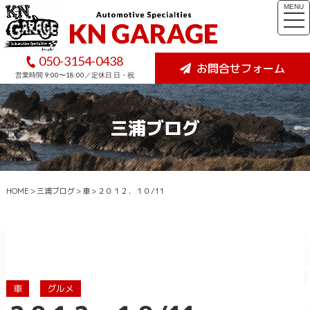
MENU
togg
navi
050-3154-0438
お問合せフォーム
営業時間 9:00〜18:00／定休日 日・祝
三浦ブログ
HOME
>
三浦ブログ
>
車
>
２０１２．１０/11
車
グルメ