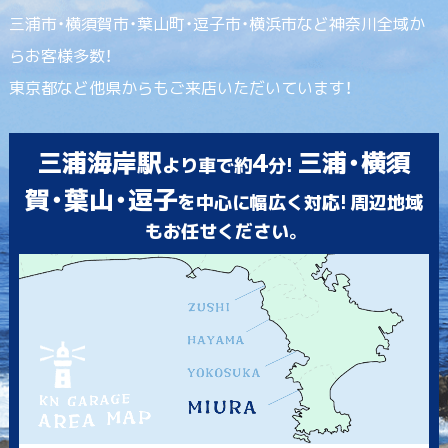
三浦市・横須賀市・葉山町・逗子市・横浜市など神奈川全域か
らお客様多数！
東京都など他県からもご来店いただいています！
三浦海岸駅
4
三浦・横須
より車で約
分!
賀・葉山・逗子
を中心に幅広く対応! 周辺地域
もお任せください。