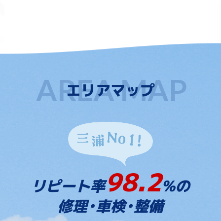
エリアマップ
98.2
リピート率
%の
修理・車検・整備