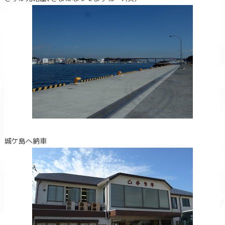
城ケ島へ納車