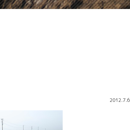
０
０
2012.7.6