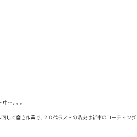
ト中～。。
。
ん回して磨
き作業で、２０代ラストの浩史は新車のコーティング