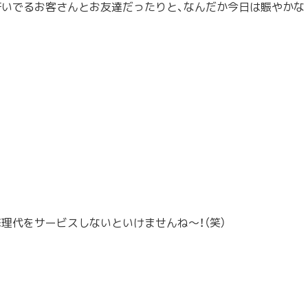
研いでるお
客さんとお友達だったりと、なんだか今日は賑やかな
修理代をサ
ービスしないといけませんね～！（笑）