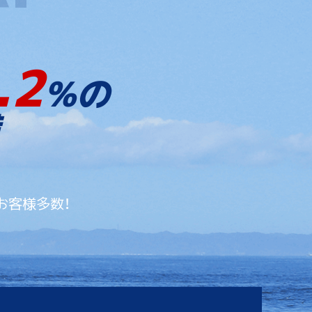
.2
%の
お客様多数！