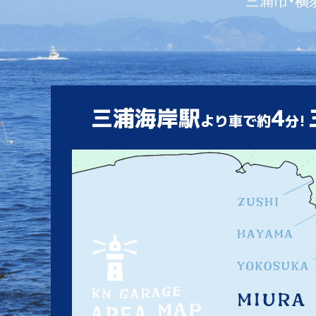
三浦市・横
三浦海岸駅
4
より車で約
分!