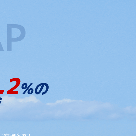
.2
%の