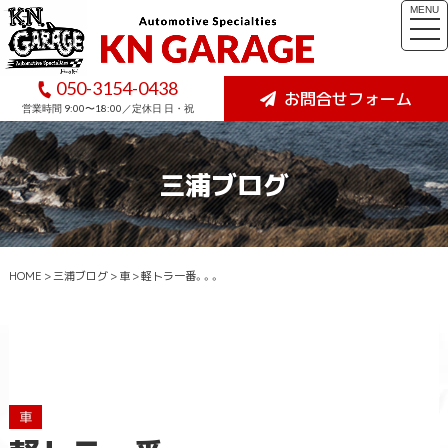
MENU
togg
navi
050-3154-0438
お問合せフォーム
営業時間 9:00〜18:00／定休日 日・祝
三浦ブログ
HOME
>
三浦ブログ
>
車
>
軽トラ一番。。。
車