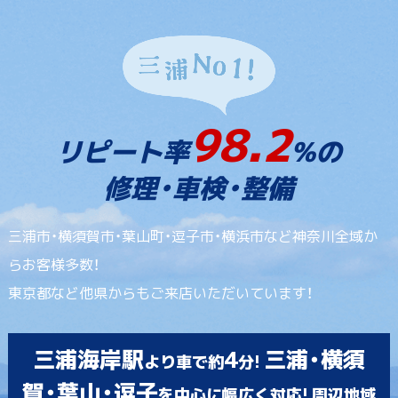
98.2
リピート率
%の
修理・車検・整備
三浦市・横須賀市・葉山町・逗子市・横浜市など神奈川全域か
らお客様多数！
東京都など他県からもご来店いただいています！
三浦海岸駅
4
三浦・横須
より車で約
分!
賀・葉山・逗子
を中心に幅広く対応! 周辺地域