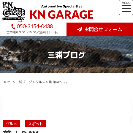
MENU
togg
navi
050-3154-0438
お問合せフォーム
営業時間 9:00〜18:00／定休日 日・祝
三浦ブログ
HOME
>
三浦ブログ
>
グルメ
>
葉山DAY。。。
グルメ
スポット