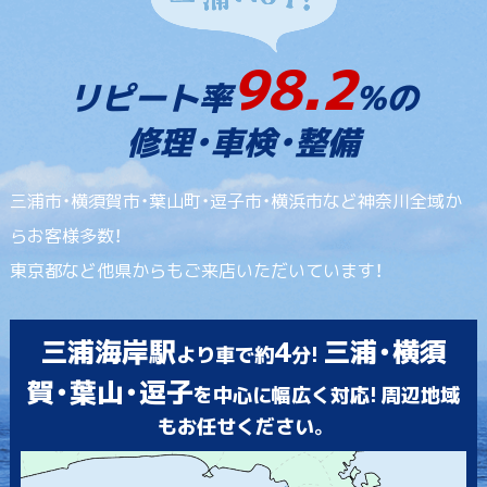
98.2
リピート率
%の
修理・車検・整備
三浦市・横須賀市・葉山町・逗子市・横浜市など神奈川全域か
らお客様多数！
東京都など他県からもご来店いただいています！
三浦海岸駅
4
三浦・横須
より車で約
分!
賀・葉山・逗子
を中心に幅広く対応! 周辺地域
もお任せください。