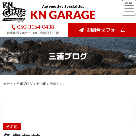
MENU
togg
navi
050-3154-0438
お問合せフォーム
営業時間 9:00〜18:00／定休日 日・祝
三浦ブログ
HOME
>
三浦ブログ
>
その他
>
色あわせ。
その他