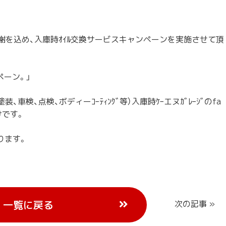
。
謝を込め、入庫時ｵ
ｲﾙ交換サービスキャンペーンを実施させて頂
ペーン。」
塗装、車検、点検
、ボディーｺｰﾃｨﾝｸﾞ等）入庫時ｹｰエヌｶﾞﾚｰｼﾞのfa
けです。
ります。
一覧に戻る
次の記事 »