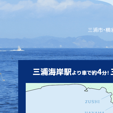
三浦市・横
三浦海岸駅
4
より車で約
分!