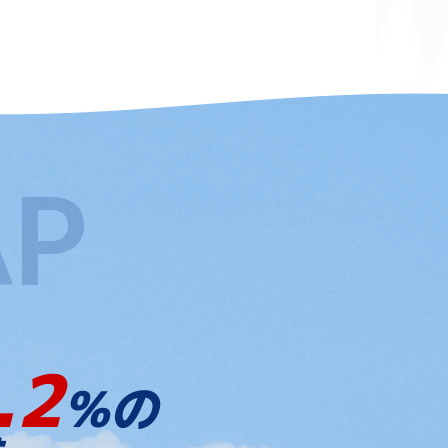
.2
%の