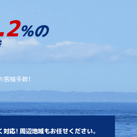
.2
%の
お客様多数！
く対応! 周辺地域もお任せください。