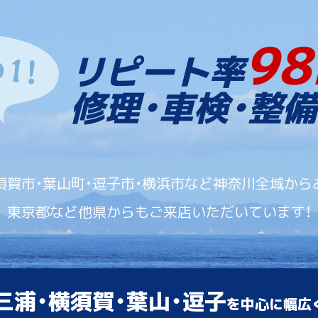
98
リピート率
修理・車検・整備
須賀市・葉山町・逗子市・横浜市など神奈川全域から
東京都など他県からもご来店いただいています！
三浦・横須賀・葉山・逗子
を中心に幅広