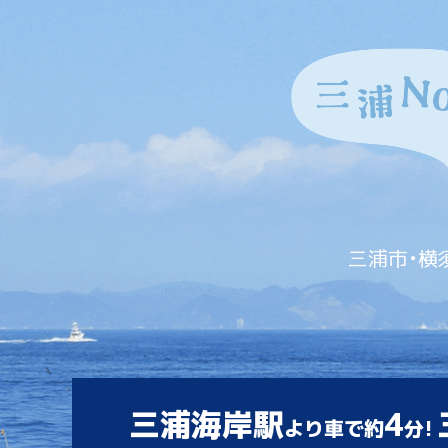
三浦市・横
三浦海岸駅
4
より車で約
分!