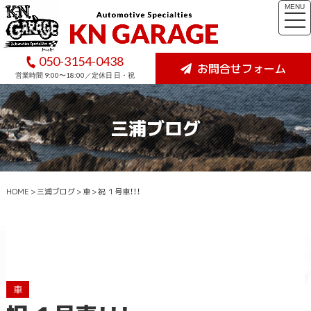
MENU
togg
navi
050-3154-0438
お問合せフォーム
営業時間 9:00〜18:00／定休日 日・祝
三浦ブログ
HOME
>
三浦ブログ
>
車
>
祝 １号車！！！
車