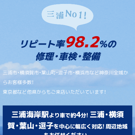
98.2
リピート率
%の
修理・車検・整備
三浦市・横須賀市・葉山町・逗子市・横浜市など神奈川全域か
らお客様多数！
東京都など他県からもご来店いただいています！
三浦海岸駅
4
三浦・横須
より車で約
分!
賀・葉山・逗子
を中心に幅広く対応! 周辺地域
もお任せください。