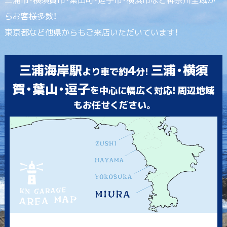
らお客様多数！
東京都など他県からもご来店いただいています！
三浦海岸駅
4
三浦・横須
より車で約
分!
賀・葉山・逗子
を中心に幅広く対応! 周辺地域
もお任せください。