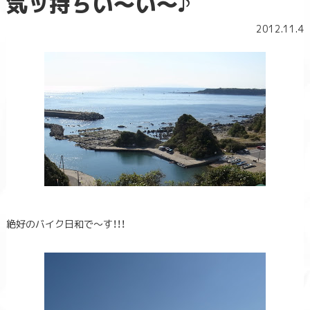
気ッ持ちい～い～♪
2012.11.4
絶好のバイク日和で～す！！！