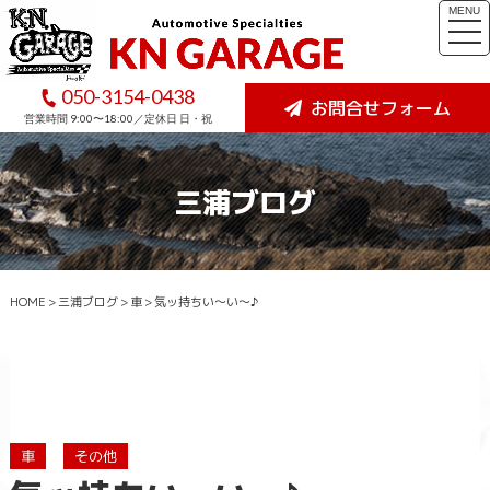
MENU
togg
navi
050-3154-0438
お問合せフォーム
営業時間 9:00〜18:00／定休日 日・祝
三浦ブログ
HOME
>
三浦ブログ
>
車
>
気ッ持ちい～い～♪
車
その他