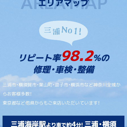
エリアマップ
98.2
リピート率
%の
修理・車検・整備
三浦市・横須賀市・葉山町・逗子市・横浜市など神奈川全域か
らお客様多数！
東京都など他県からもご来店いただいています！
三浦海岸駅
4
三浦・横須
より車で約
分!