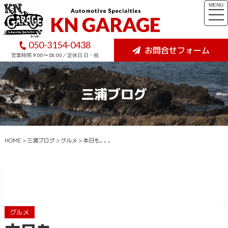
MENU
togg
navi
050-3154-0438
お問合せフォーム
営業時間 9:00〜18:00／定休日 日・祝
三浦ブログ
HOME
>
三浦ブログ
>
グルメ
>
本日も。。。
グルメ