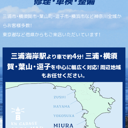
修理・車検・整備
三浦市・横須賀市・葉山町・逗子市・横浜市など神奈川全域か
らお客様多数！
東京都など他県からもご来店いただいています！
三浦海岸駅
4
三浦・横須
より車で約
分!
賀・葉山・逗子
を中心に幅広く対応! 周辺地域
もお任せください。