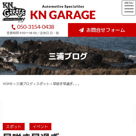
MENU
togg
navi
050-3154-0438
お問合せフォーム
営業時間 9:00〜18:00／定休日 日・祝
三浦ブログ
HOME
>
三浦ブログ
>
スポット
>
早咲き早過ぎ。。。
スポット
イベント