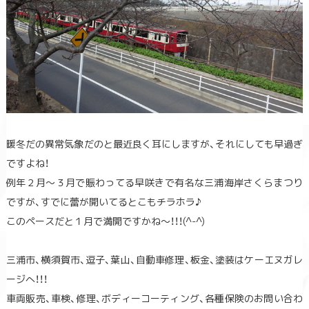
暖冬だの異常気象だのと最近良く耳にしますが、それにしても早過ぎ
ですよね！
例年２月～３月で賑わってる早咲きで有名な三浦海岸さくらまつり
ですが、すでに蕾が開いてるとこもチラホラ♪
このペースだと１月で満開ですかね～！！！(^-^)
三浦市、横須賀市、逗子、葉山、自動車修理、板金、塗装はケーエヌガレ
ージへ！！！
車両販売、車検、修理、ボディーコーティング、各種保険のお問い合わ