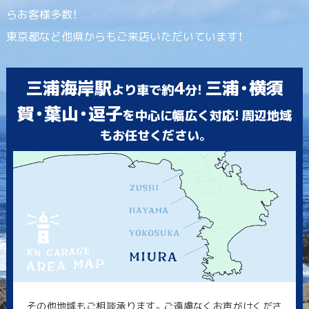
らお客様多数！
東京都など他県からもご来店いただいています！
三浦海岸駅
4
三浦・横須
より車で約
分!
賀・葉山・逗子
を中心に幅広く対応! 周辺地域
もお任せください。
その他地域もご相談承ります。ご遠慮なくお声がけくださ