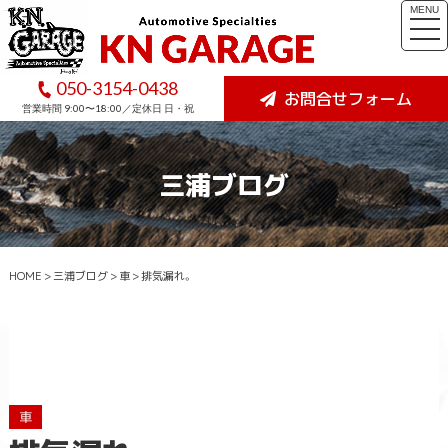
MENU
togg
navi
050-3154-0438
お問合せフォーム
営業時間 9:00〜18:00／定休日 日・祝
三浦ブログ
HOME
>
三浦ブログ
>
車
>
排気漏れ。
車