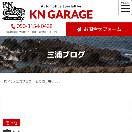
MENU
togg
navi
050-3154-0438
お問合せフォーム
営業時間 9:00〜18:00／定休日 日・祝
三浦ブログ
HOME
>
三浦ブログ
>
その他
>
寒い。。。
その他