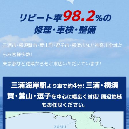
98.2
リピート率
%の
修理・車検・整備
三浦市・横須賀市・葉山町・逗子市・横浜市など神奈川全域か
らお客様多数！
東京都など他県からもご来店いただいています！
三浦海岸駅
4
三浦・横須
より車で約
分!
賀・葉山・逗子
を中心に幅広く対応! 周辺地域
もお任せください。