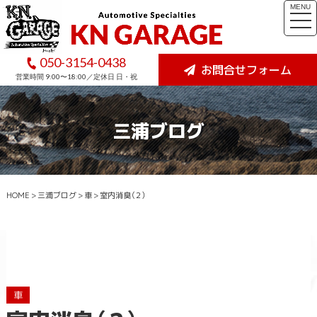
MENU
togg
navi
050-3154-0438
お問合せフォーム
営業時間 9:00〜18:00／定休日 日・祝
三浦ブログ
HOME
>
三浦ブログ
>
車
>
室内消臭（２）
車