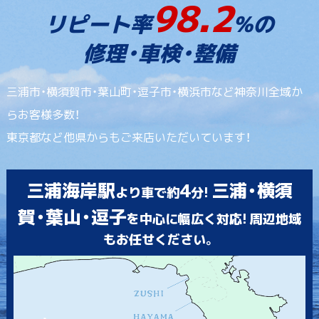
98.2
リピート率
%の
修理・車検・整備
三浦市・横須賀市・葉山町・逗子市・横浜市など神奈川全域か
らお客様多数！
東京都など他県からもご来店いただいています！
三浦海岸駅
4
三浦・横須
より車で約
分!
賀・葉山・逗子
を中心に幅広く対応! 周辺地域
もお任せください。