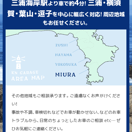
三浦海岸駅
4
三浦・横須
より車で約
分!
賀・葉山・逗子
を中心に幅広く対応! 周辺地域
もお任せください。
その他地域もご相談承ります。ご遠慮なくお声がけくださ
い！
事故や不調、車検切れなどでお車が動かせない、などのお車
トラブルから、日常のちょっとしたお車のご相談 etc… ぜ
ひお気軽にご連絡ください。