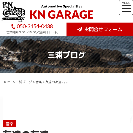
MENU
togg
navi
050-3154-0438
お問合せフォーム
営業時間 9:00〜18:00／定休日 日・祝
三浦ブログ
HOME
>
三浦ブログ
>
音楽
>
友達の友達。。。
音楽