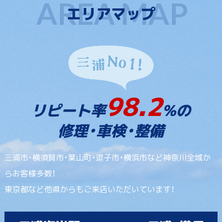
エリアマップ
98.2
リピート率
%の
修理・車検・整備
三浦市・横須賀市・葉山町・逗子市・横浜市など神奈川全域か
らお客様多数！
東京都など他県からもご来店いただいています！