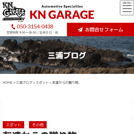
MENU
togg
navi
050-3154-0438
お問合せフォーム
営業時間 9:00〜18:00／定休日 日・祝
三浦ブログ
HOME
>
三浦ブログ
>
スポット
>
友達からの贈り物。
スポット
その他