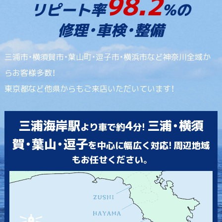
98.2
リピート率
%の
修理・車検・整備
三浦市・横須賀市・葉山町・逗子市・横浜市など神奈川全域か
らお客様多数！
東京都など他県からもご来店いただいています！
三浦海岸駅
4
三浦・横須
より車で約
分!
賀・葉山・逗子
を中心に幅広く対応! 周辺地域
もお任せください。