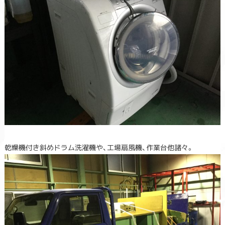
乾燥機付き斜めドラム洗濯機や、工場扇風機、作業台他諸々。