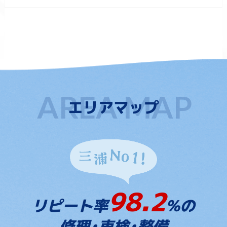
エリアマップ
98.2
リピート率
%の
修理・車検・整備