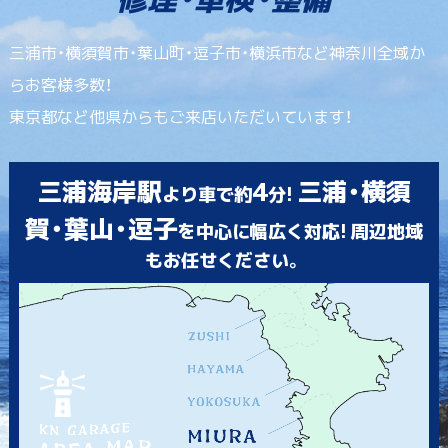
三浦市・横須賀市・葉山町・逗子市・横浜市など神奈川全域か
らお客様多数！
東京都など他県からもご来店いただいています！
三浦海岸駅
4
三浦・横須
より車で約
分!
賀・葉山・逗子
を中心に幅広く対応! 周辺地域
もお任せください。