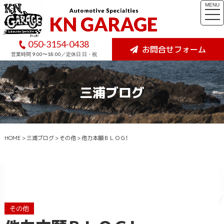
MENU
togg
navi
050-3154-0438
お問合せフォーム
営業時間 9:00〜18:00／定休日 日・祝
三浦ブログ
HOME
>
三浦ブログ
>
その他
>
他力本願ＢＬＯＧ！
その他