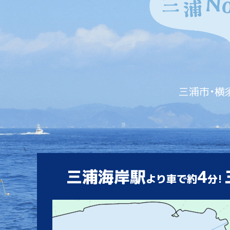
三浦市・横
三浦海岸駅
4
より車で約
分!