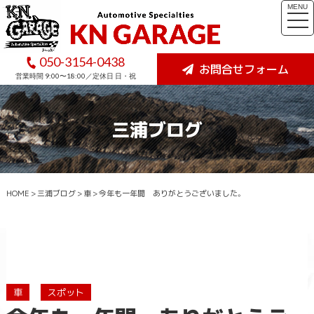
MENU
togg
navi
050-3154-0438
お問合せフォーム
営業時間 9:00〜18:00／定休日 日・祝
三浦ブログ
HOME
>
三浦ブログ
>
車
>
今年も一年間 ありがとうございました。
車
スポット