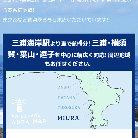
らお客様多数！
東京都など他県からもご来店いただいています！
三浦海岸駅
4
三浦・横須
より車で約
分!
賀・葉山・逗子
を中心に幅広く対応! 周辺地域
もお任せください。