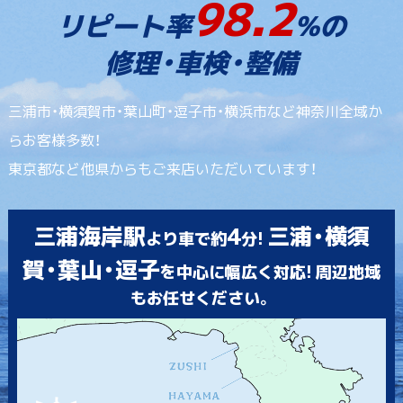
98.2
リピート率
%の
修理・車検・整備
三浦市・横須賀市・葉山町・逗子市・横浜市など神奈川全域か
らお客様多数！
東京都など他県からもご来店いただいています！
三浦海岸駅
4
三浦・横須
より車で約
分!
賀・葉山・逗子
を中心に幅広く対応! 周辺地域
もお任せください。