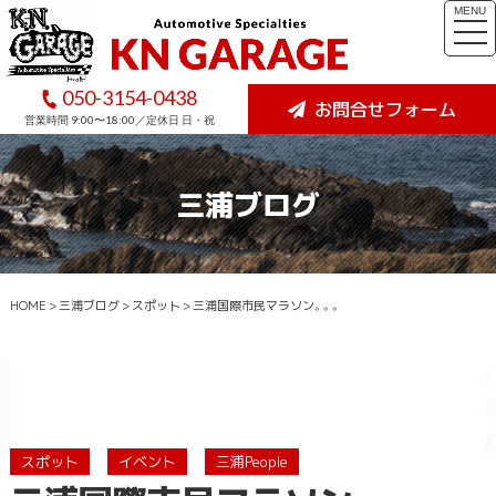
MENU
togg
navi
050-3154-0438
お問合せフォーム
営業時間 9:00〜18:00／定休日 日・祝
三浦ブログ
HOME
>
三浦ブログ
>
スポット
>
三浦国際市民マラソン。。。
スポット
イベント
三浦People