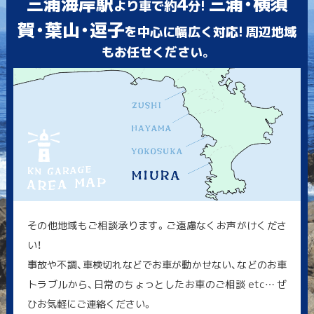
三浦海岸駅
4
三浦・横須
より車で約
分!
賀・葉山・逗子
を中心に幅広く対応! 周辺地域
もお任せください。
その他地域もご相談承ります。ご遠慮なくお声がけくださ
い！
事故や不調、車検切れなどでお車が動かせない、などのお車
トラブルから、日常のちょっとしたお車のご相談 etc… ぜ
ひお気軽にご連絡ください。