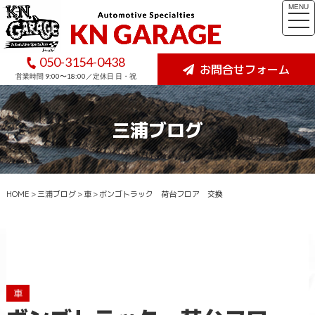
MENU
togg
navi
050-3154-0438
お問合せフォーム
営業時間 9:00〜18:00／定休日 日・祝
三浦ブログ
HOME
>
三浦ブログ
>
車
>
ボンゴトラック 荷台フロア 交換
車