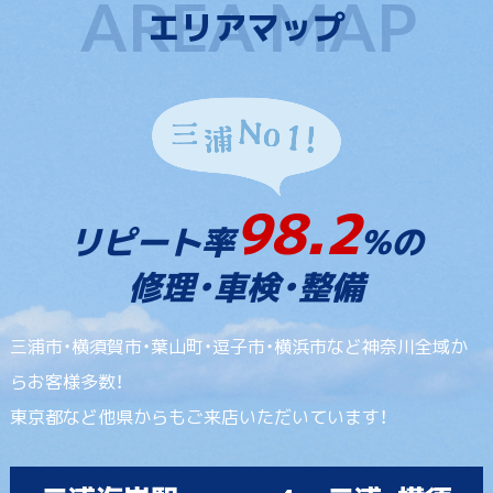
エリアマップ
98.2
リピート率
%の
修理・車検・整備
三浦市・横須賀市・葉山町・逗子市・横浜市など神奈川全域か
らお客様多数！
東京都など他県からもご来店いただいています！