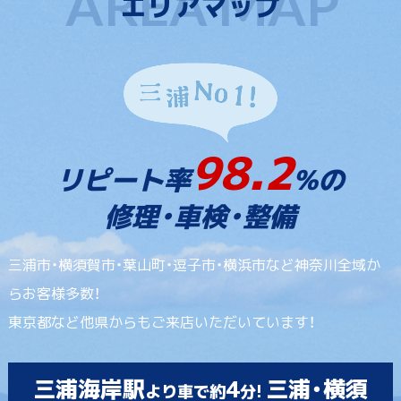
エリアマップ
98.2
リピート率
%の
修理・車検・整備
三浦市・横須賀市・葉山町・逗子市・横浜市など神奈川全域か
らお客様多数！
東京都など他県からもご来店いただいています！
三浦海岸駅
4
三浦・横須
より車で約
分!