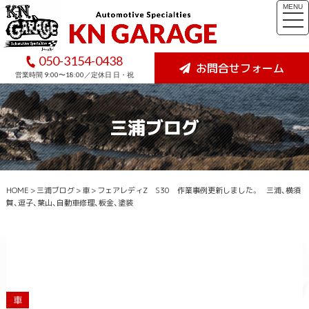
MENU
togg
navi
050-3154-0438
お問合せフォーム
営業時間 9:00〜18:00／定休日 日・祝
三浦ブログ
HOME
>
三浦ブログ
>
車
>
フェアレディZ S30 作業事例更新しました。 三浦、横須
賀、逗子、葉山、自動車修理、板金、塗装
車