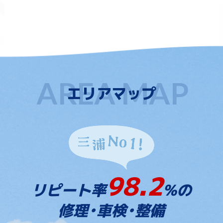
エリアマップ
98.2
リピート率
%の
修理・車検・整備