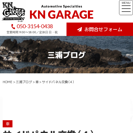
MENU
togg
navi
050-3154-0438
お問合せフォーム
営業時間 9:00〜18:00／定休日 日・祝
三浦ブログ
HOME
>
三浦ブログ
>
車
>
サイドパネル交換（４）
車