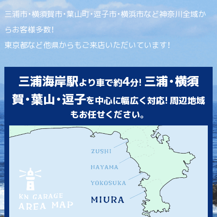
三浦市・横須賀市・葉山町・逗子市・横浜市など神奈川全域か
らお客様多数！
東京都など他県からもご来店いただいています！
三浦海岸駅
4
三浦・横須
より車で約
分!
賀・葉山・逗子
を中心に幅広く対応! 周辺地域
もお任せください。