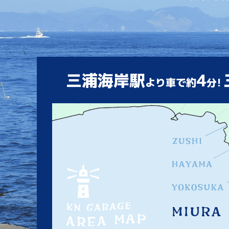
三浦海岸駅
4
より車で約
分!