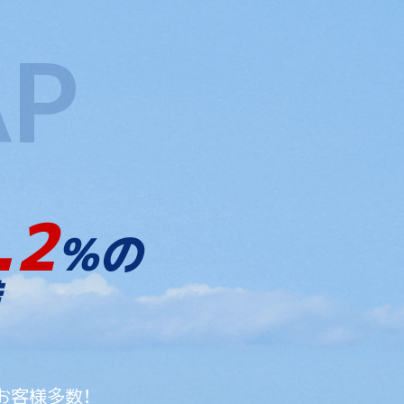
.2
%の
お客様多数！