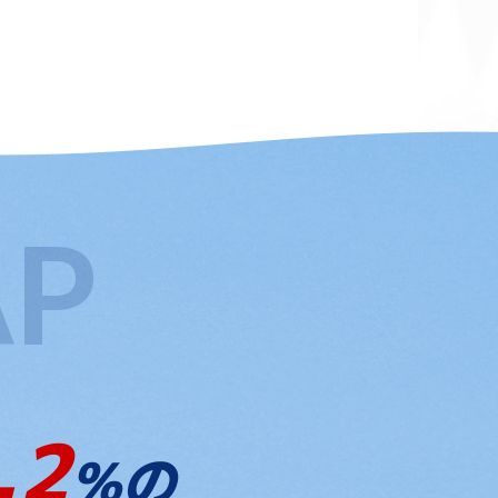
.2
%の