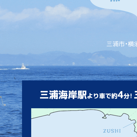
三浦市・横
三浦海岸駅
4
より車で約
分!