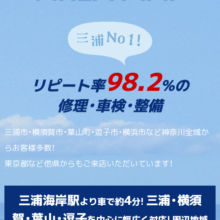
98.2
リピート率
%の
修理・車検・整備
三浦市・横須賀市・葉山町・逗子市・横浜市など神奈川全域か
らお客様多数！
東京都など他県からもご来店いただいています！
三浦海岸駅
4
三浦・横須
より車で約
分!
賀・葉山・逗子
を中心に幅広く対応! 周辺地域