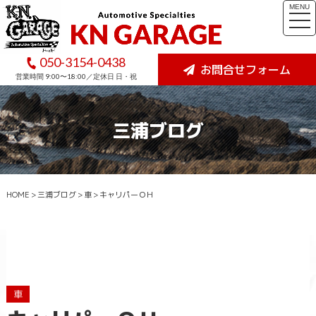
MENU
togg
navi
050-3154-0438
お問合せフォーム
営業時間 9:00〜18:00／定休日 日・祝
三浦ブログ
HOME
>
三浦ブログ
>
車
>
キャリパーＯＨ
車