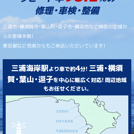
修理・車検・整備
三浦市・横須賀市・葉山町・逗子市・横浜市など神奈川全域か
らお客様多数！
東京都など他県からもご来店いただいています！
三浦海岸駅
4
三浦・横須
より車で約
分!
賀・葉山・逗子
を中心に幅広く対応! 周辺地域
もお任せください。