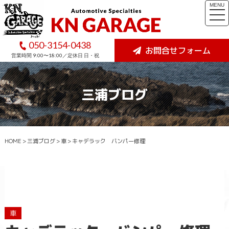
MENU
togg
navi
050-3154-0438
お問合せフォーム
営業時間 9:00〜18:00／定休日 日・祝
三浦ブログ
HOME
>
三浦ブログ
>
車
>
キャデラック バンパー修理
車