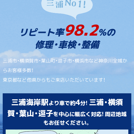
98.2
リピート率
%の
修理・車検・整備
三浦市・横須賀市・葉山町・逗子市・横浜市など神奈川全域か
らお客様多数！
東京都など他県からもご来店いただいています！
三浦海岸駅
4
三浦・横須
より車で約
分!
賀・葉山・逗子
を中心に幅広く対応! 周辺地域
もお任せください。