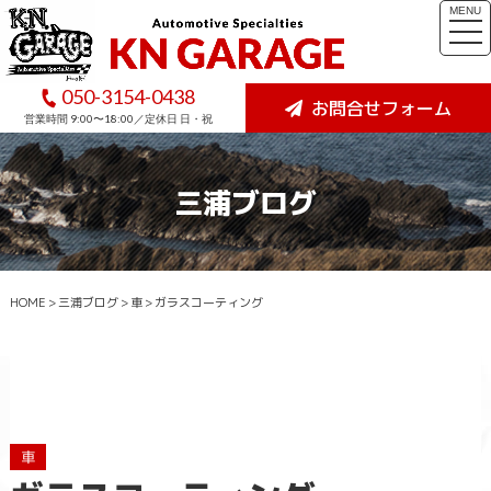
MENU
togg
navi
050-3154-0438
お問合せフォーム
営業時間 9:00〜18:00／定休日 日・祝
三浦ブログ
HOME
>
三浦ブログ
>
車
>
ガラスコーティング
車