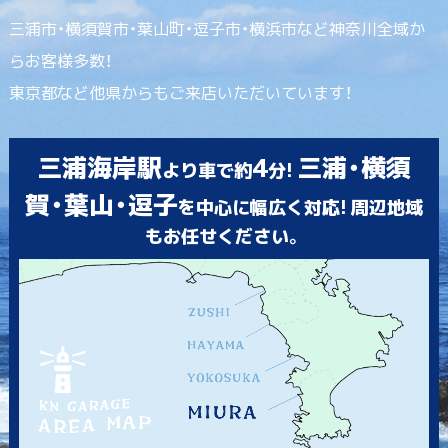
三浦市・横須賀市・葉山町・逗子市・横浜市など神奈川全域か
らお客様多数！
東京都など他県からもご来店いただいています！
三浦海岸駅
4
三浦・横須
より車で約
分!
賀・葉山・逗子
を中心に幅広く対応! 周辺地域
もお任せください。