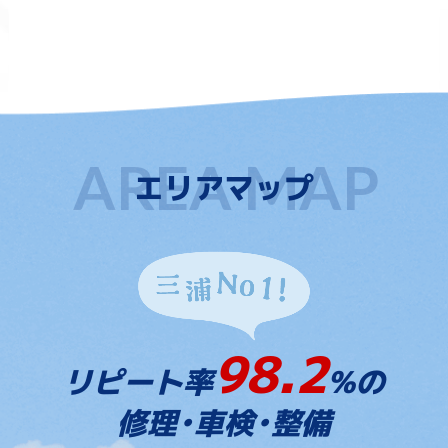
エリアマップ
98.2
リピート率
%の
修理・車検・整備