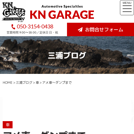
MENU
togg
navi
050-3154-0438
お問合せフォーム
営業時間 9:00〜18:00／定休日 日・祝
三浦ブログ
HOME
>
三浦ブログ
>
車
>
アメ車～ダンプまで
車